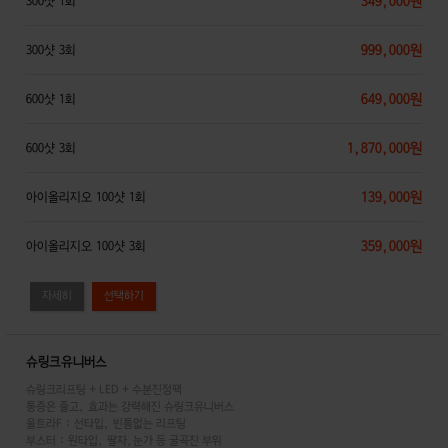
349,000원
300샷 1회
999,000원
300샷 3회
649,000원
600샷 1회
1,870,000원
600샷 3회
139,000원
아이올리지오 100샷 1회
359,000원
아이올리지오 100샷 3회
자세히
슈링크유니버스
슈링크리프팅 + LED + 수분진정팩
통증은 줄고, 효과는 강력해진 슈링크유니버스
울트라F : 선타입, 빈틈없는 리프팅
부스터 : 원타입, 팔자,눈가 등 굴곡진 부위