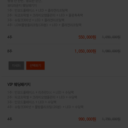
평생 단 한번, 중요한 순간,
뷰티라운지 웨딩패키지
1주: 인모드풀페이스 + LED + 콜라겐리프팅팩
2주: 피코프락셀 + 크라이오앰플관리 + LED + 물광촉촉팩
3주: 슈링크300샷 + LED + 콜라겐리프팅팩
4주: LDM물방울리프팅(20분) + LED + 콜라겐리프팅팩
550,000원
4주
1,090,000원
1,050,000원
8주
1,980,000원
자세히
VIP 웨딩패키지
1주: 인모드풀페이스 + 리쥬란2cc + LED + 수딩팩
2주: 피코프락셀 + 크라이오앰플관리 + LED + 수딩팩
3주: 인모드풀페이스 + LED + 수딩팩
4주: 슈링크300샷 + 물방울리프팅(20분) + LED + 수딩팩
990,000원
4주
1,790,000원