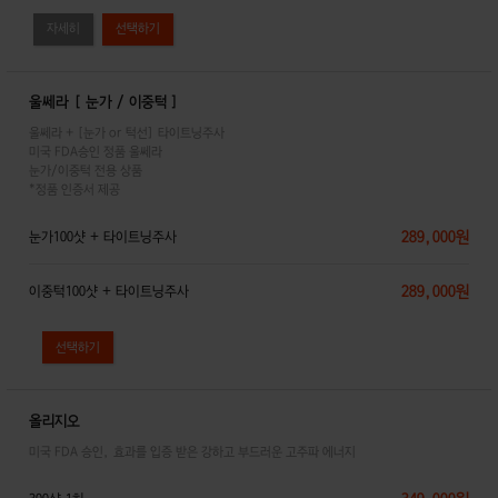
자세히
울쎄라 [ 눈가 / 이중턱 ]
울쎄라 + [눈가 or 턱선] 타이트닝주사
미국 FDA승인 정품 울쎄라
눈가/이중턱 전용 상품
*정품 인증서 제공
289,000원
눈가100샷 + 타이트닝주사
289,000원
이중턱100샷 + 타이트닝주사
올리지오
미국 FDA 승인, 효과를 입증 받은 강하고 부드러운 고주파 에너지