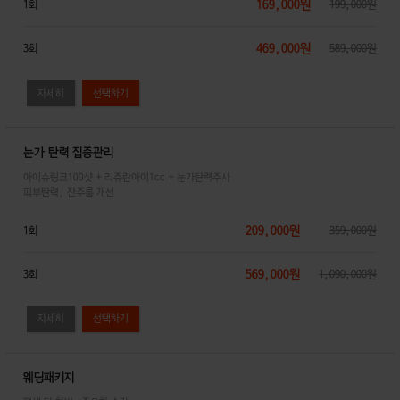
169,000원
1회
199,000원
469,000원
3회
589,000원
자세히
눈가 탄력 집중관리
아이슈링크100샷 + 리쥬란아이1cc + 눈가탄력주사
피부탄력, 잔주름 개선
209,000원
1회
359,000원
569,000원
3회
1,090,000원
자세히
웨딩패키지