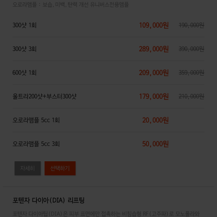
오로라앰플 : 보습,미백,탄력 개선 유니버스전용앰플
109,000원
300샷 1회
190,000원
289,000원
300샷 3회
390,000원
209,000원
600샷 1회
359,000원
179,000원
울트라200샷+부스터300샷
210,000원
20,000원
오로라앰플 5cc 1회
50,000원
오로라앰플 5cc 3회
자세히
포텐자 다이아(DIA) 리프팅
포텐자 다이아팁(DIA)은 피부 표면에만 접촉하는 비침습형 RF(고주파)로 모노폴라와