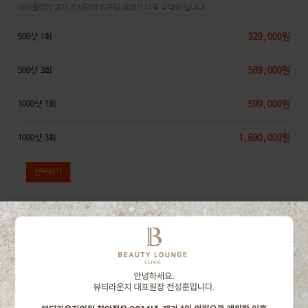
바이폴라가 교차 조사되어 리프팅 효과가 더욱 극대화 됩니다.
329,000원
500샷 1회
589,000원
500샷 3회
599,000원
1000샷 1회
1,690,000원
1000샷 3회
인모드 리프팅
고전압펄스(HVP)를 이용한 지방분해 리프팅
49,000원
인모드FX 1부위(5분) 1회
99,000원
219,000원
인모드FX 1부위(5분) 5회
360,000원