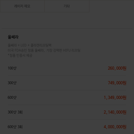
레이저 제모
기타
울쎄라
울쎄라 + LED + 콜라겐리프팅팩
미국 FDA승인 정품 울쎄라, 가장 강력한 HIFU 리프팅
*정품 인증서 제공
260,000원
100샷
749,000원
300샷
1,349,000원
600샷
2,140,000원
300샷 3회
4,000,000원
600샷 3회