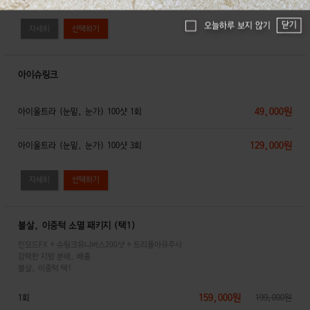
닫기
오늘하루 보지 않기
자세히
아이슈링크
49,000원
아이울트라 (눈밑, 눈가) 100샷 1회
129,000원
아이울트라 (눈밑, 눈가) 100샷 3회
자세히
볼살, 이중턱 소멸 패키지 (택1)
인모드FX + 슈링크유니버스200샷 + 트리플아큐주사
강력한 지방 분해, 배출
볼살, 이중턱 택1
159,000원
1회
199,000원