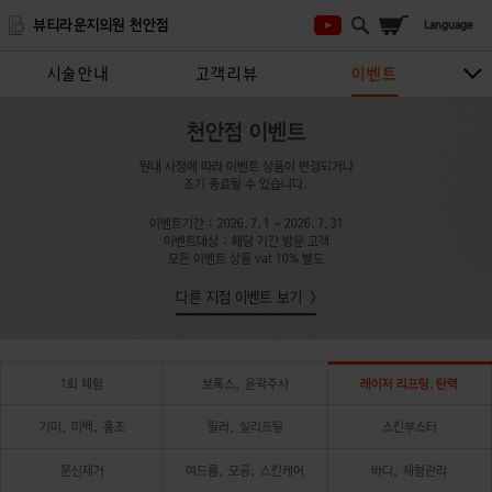
뷰티라운지의원 천안점
시술안내
고객리뷰
이벤트
BulaTV
지점안내
상담/예약하기
천안점 이벤트
원내 사정에 따라 이벤트 상품이 변경되거나
조기 종료될 수 있습니다.
이벤트기간 : 2026.7.1 ~ 2026.7.31
이벤트대상 : 해당 기간 방문 고객
모든 이벤트 상품 vat 10% 별도
다른 지점 이벤트 보기
1회 체험
보톡스, 윤곽주사
레이저 리프팅,탄력
기미, 미백, 홍조
필러, 실리프팅
스킨부스터
문신제거
여드름, 모공, 스킨케어
바디, 체형관리