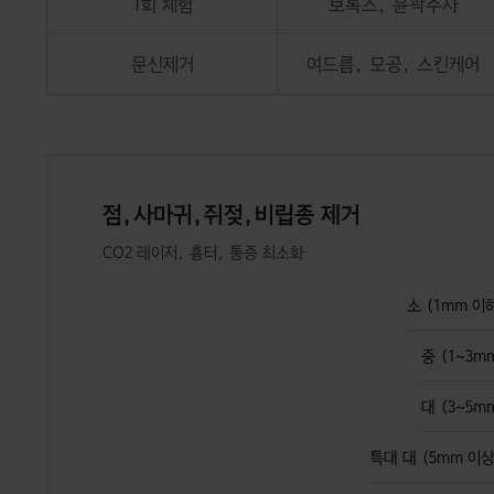
1회 체험
보톡스, 윤곽주사
문신제거
여드름, 모공, 스킨케어
점,사마귀,쥐젖,비립종 제거
CO2 레이저, 흉터, 통증 최소화
소 (1mm 이
중 (1~3m
대 (3~5m
특대 대 (5mm 이상