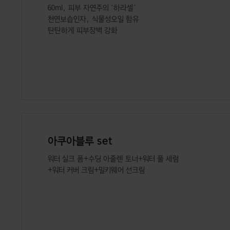
60ml, 피부 자연주의 ‘하라셀’
천연보습인자, 식물성오일 함유
탄탄하게 피부장벽 강화
아쿠아블루 set
워터 실크 폼+수딩 아줄렌 토너+워터 풀 세럼
+워터 커버 크림+밀키웨어 선크림