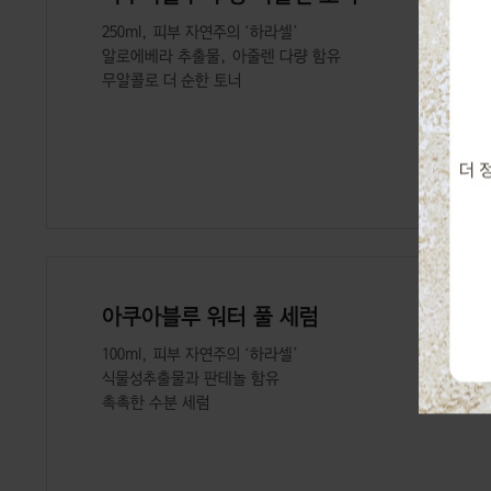
250ml, 피부 자연주의 ‘하라셀’
알로에베라 추출물, 아줄렌 다량 함유
무알콜로 더 순한 토너
아쿠아블루 워터 풀 세럼
100ml, 피부 자연주의 ‘하라셀’
식물성추출물과 판테놀 함유
촉촉한 수분 세럼