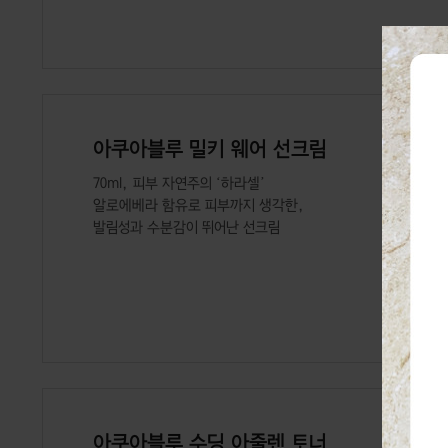
아쿠아블루 밀키 웨어 선크림
70ml, 피부 자연주의 ‘하라셀’
알로에베라 함유로 피부까지 생각한,
발림성과 수분감이 뛰어난 선크림
아쿠아블루 수딩 아줄렌 토너