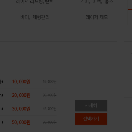
레이저 리프팅,탄력
기미, 미백, 홍조
바디, 체형관리
레이저 제모
10,000원
하)
15,000원
20,000원
m)
30,000원
자세히
30,000원
m)
45,000원
50,000원
 )
70,000원